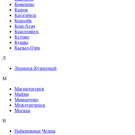
Кемерово
Киров
Киселёвск
Королёв
Кош-Агач
Красноярск
Кстово
Кушва
Кызыл-Озек
Л
Ленинск-Кузнецкий
М
Магнитогорск
Майма
Мамонтово
Междуреченск
Москва
Н
Набережные Челны