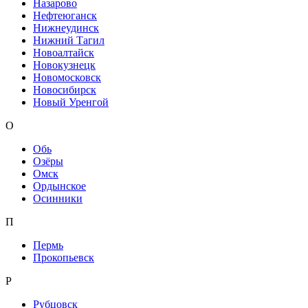
Назарово
Нефтеюганск
Нижнеудинск
Нижний Тагил
Новоалтайск
Новокузнецк
Новомосковск
Новосибирск
Новый Уренгой
О
Обь
Озёры
Омск
Ордынское
Осинники
П
Пермь
Прокопьевск
Р
Рубцовск