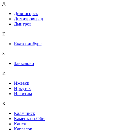
Д
Дивногорск
Димитровград
Дмитров
Е
Екатеринбург
З
Завьялово
И
Ижевск
Иркутск
Искитим
К
Калачинск
Камень-на-Оби
Канск
Каргасок