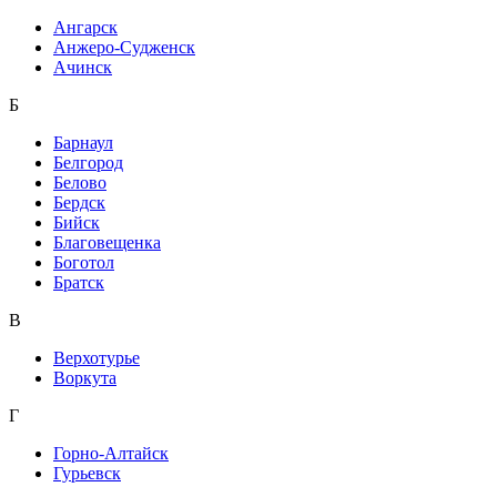
Ангарск
Анжеро-Судженск
Ачинск
Б
Барнаул
Белгород
Белово
Бердск
Бийск
Благовещенка
Боготол
Братск
В
Верхотурье
Воркута
Г
Горно-Алтайск
Гурьевск